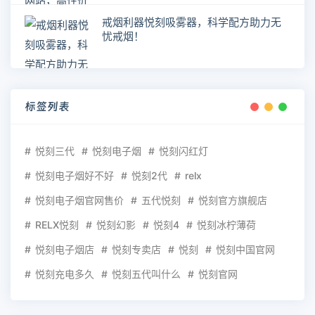
戒烟利器悦刻吸雾器，科学配方助力无
忧戒烟！
标签列表
悦刻三代
悦刻电子烟
悦刻闪红灯
悦刻电子烟好不好
悦刻2代
relx
悦刻电子烟官网售价
五代悦刻
悦刻官方旗舰店
RELX悦刻
悦刻幻影
悦刻4
悦刻冰柠薄荷
悦刻电子烟店
悦刻专卖店
悦刻
悦刻中国官网
悦刻充电多久
悦刻五代叫什么
悦刻官网